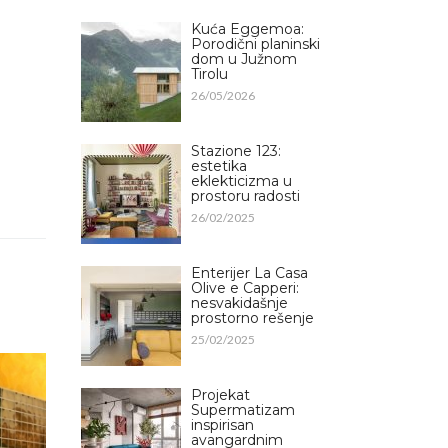
Kuća Eggemoa:
Porodični planinski
dom u Južnom
Tirolu
26/05/2026
Stazione 123:
estetika
eklekticizma u
prostoru radosti
26/02/2025
Enterijer La Casa
Olive e Capperi:
nesvakidašnje
prostorno rešenje
25/02/2025
Projekat
Supermatizam
inspirisan
avangardnim