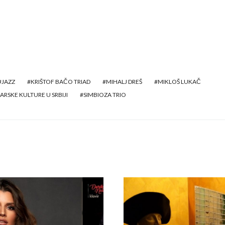
JAZZ
KRIŠTOF BAČO TRIAD
MIHALJ DREŠ
MIKLOŠ LUKAČ
RSKE KULTURE U SRBIJI
SIMBIOZA TRIO