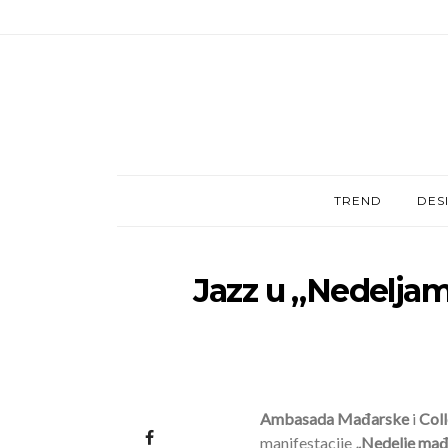
TREND
DES
Jazz u „Nedeljam
Ambasada Mađarske
i
Col
manifestacije
„Nedelje mađar