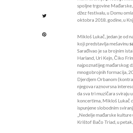
spoljne trgovine Mađarske, 
džez festivalu, u Domu omla
oktobra 2018. godine, u Kn
Mikloš Lukač, jedan je od na
koji predstavlja mešavinu
s
Sarađivao je sa brojnim ista
Harland, Uri Kejn, Čiko Fri
najpoznatijeg mađarskog dže
mnogobrojnih formacija, 201
Djerdjem Orbanom (kontraba
njegova raznovrsna intereso
da sva tri muzičara sviraju 
koncertima, Mikloš Lukač da
ispunjene slobodnim sviranj
„Nedelje mađarske kulture u 
Krištof Bačo Triad, u petak,