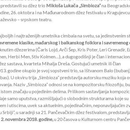
predstavili su džez trio
Mikloša Lukača „Simbioza”
na Beograds
dine, 26. oktobra i na Mađunarodnom džez festivalu u Kragujevcu,
jaževsko – srpskom teatru.
jboljih i najtraženijih umetnika cimbala na svetu, sa jedinstvenim s
avremene klasike, mađarskog i balkanskog folklora i savremenog
knutim džezerima (Čarls Lojd, Arči Šep, Kris Poter, Leri Grenadir, E
men, Herbi Men, Stiv Kolmen…), a dugogodišnji je član i internacio
z sastava, kvarteta Mihalja Dreša. Gostujući umetnik ili član
3. godine okupio je svoj sopstveni trio, sa Ištvanom Balo (bubanj)
s). U okviru trija „Simbioza” predstavlja autorsku muziku koja o
vanja. Naziv „Simbioza” odnosi se na kompozitorsku filozofiju, b
u istom značaju u pojedinim delima. Prilikom sastavljanja kompozici
je samo uputstva, razmišljajući o slobodnim strukturama koje su
em i utiscima, uvek sa aktuelnim, pojedinačnim, neponavljajućim 
Srbiji”, u saradnji sa 21. Pančevačkim džez festivalom, predstavlj
2. novembra 2018. godine,
u 20 časova u Kulturnom centru Panče