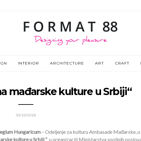
IGN
INTERIOR
ARCHITECTURE
ART
CRAFT
a mađarske kulture u Srbiji“
30/10/2018
legium Hungaricum
– Odeljenje za kulturu Ambasade Mađarske, u
ske kulture u Srbiji “
, u organizaciji Ministarstva spoljnih poslova