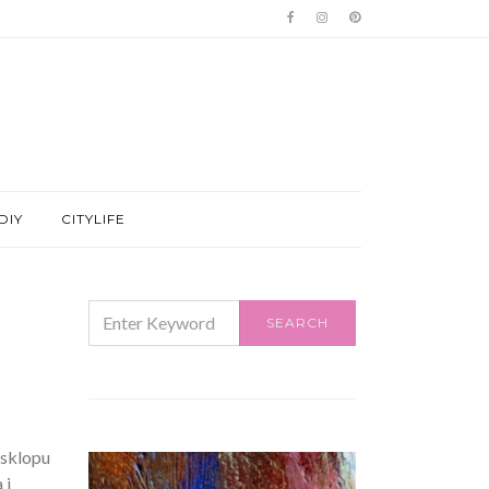
DIY
CITYLIFE
SEARCH
SEARCH
FOR:
 sklopu
 i