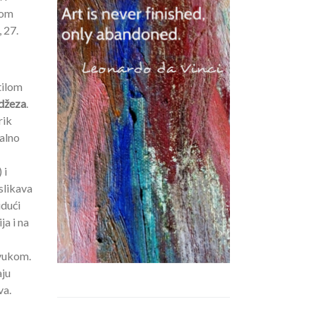
kom
 27.
tilom
 džeza
.
rik
nalno
 i
slikava
udući
ja i na
zvukom.
aju
va.