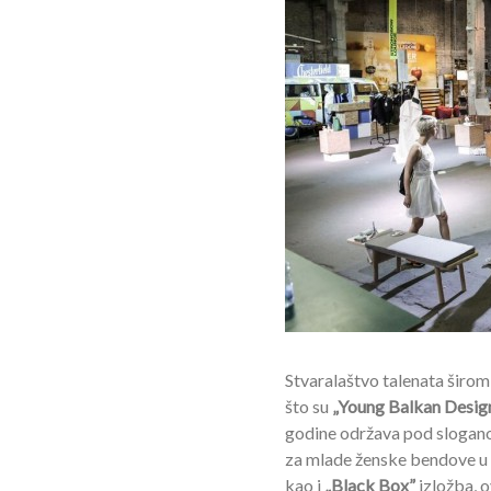
Stvaralaštvo talenata širom
što su
„Young Balkan Desig
godine održava pod slogan
za mlade ženske bendove u
kao i
„Black Box”
izložba, 