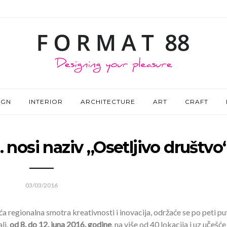
IGN
INTERIOR
ARCHITECTURE
ART
CRAFT
. nosi naziv „Osetljivo društvo
03/03/2016
eća regionalna smotra kreativnosti i inovacija, održaće se po peti pu
li,
od 8. do 12. juna 2016. godine
, na više od 40 lokacija i uz učešć