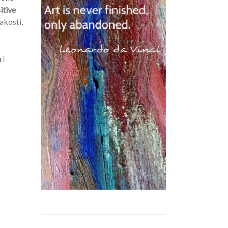
itive
akosti,
 i