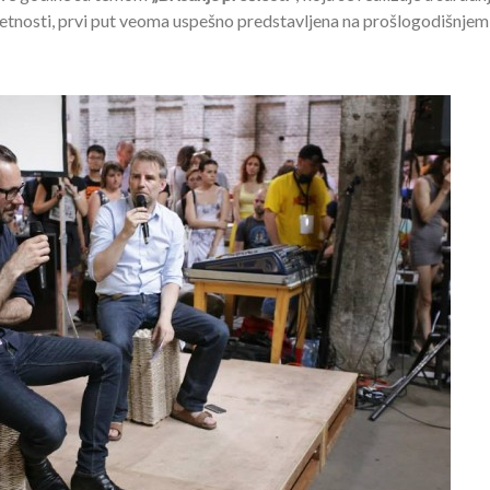
tnosti, prvi put veoma uspešno predstavljena na prošlogodišnjem