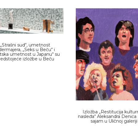
„Strašni sud“, umetnost
dermajera, „Seks u Beču“ i
tska umetnost u Japanu“ su
redstojeće izložbe u Beču
Izložba „Restitucija kultu
nasleđa“ Aleksandra Denića i
sajam u Uličnoj galeriji