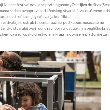
ji Mikser festival odvija se pod sloganom
„Osetljivo društvo (Sens
mama rodne ravnopravnosti i ženskog stvaralaštva, društvene jedn
uralnosti i efikasnijeg rešavanja konflikta.
estivala je trostruk i u centar pažnje, pod kapom noseće teme
 žensko stvaralaštvo i rodnu ravnopravnost, zatim izbegličku krizu
zbeglica u evropsko društvo, i na kraju na otvorene platforme za