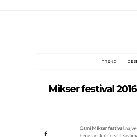
TREND
DES
Mikser festival 2016
Osmi Mikser festival
, najv
beogradskoj četvrti Savama