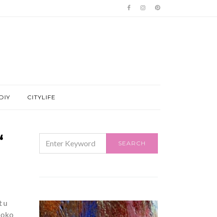
DIY
CITYLIFE
“
SEARCH
SEARCH
FOR:
t u
e oko