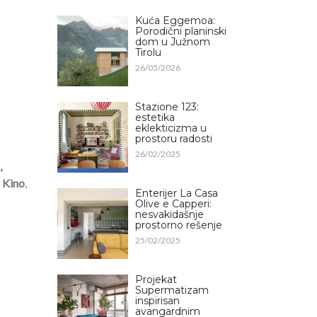
Kuća Eggemoa:
Porodični planinski
dom u Južnom
Tirolu
26/05/2026
Stazione 123:
estetika
eklekticizma u
prostoru radosti
26/02/2025
,
r Kino
,
Enterijer La Casa
Olive e Capperi:
nesvakidašnje
prostorno rešenje
25/02/2025
Projekat
Supermatizam
inspirisan
avangardnim