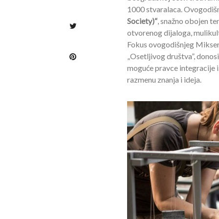
1000 stvaralaca. Ovogodišn
Society)“
, snažno obojen te
otvorenog dijaloga, mulikult
Fokus ovogodišnjeg Mikser f
„Osetljivog društva”, donosi
moguće pravce integracije i
razmenu znanja i ideja.