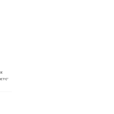
DE
IETY)“