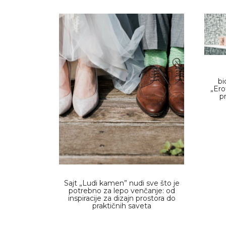
bi
„Ero
p
Sajt „Ludi kamen” nudi sve što je
potrebno za lepo venčanje: od
inspiracije za dizajn prostora do
praktičnih saveta