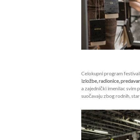
Celokupni program festival
izložbe, radionice, predava
a zajednički imenilac svim 
suočavaju zbog rodnih, starosn