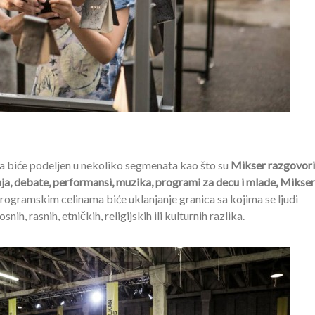
a biće podeljen u nekoliko segmenata kao što su
Mikser razgovori
nja, debate, performansi, muzika, programi za decu i mlade, Mikse
programskim celinama biće uklanjanje granica sa kojima se ljudi
ih, rasnih, etničkih, religijskih ili kulturnih razlika.