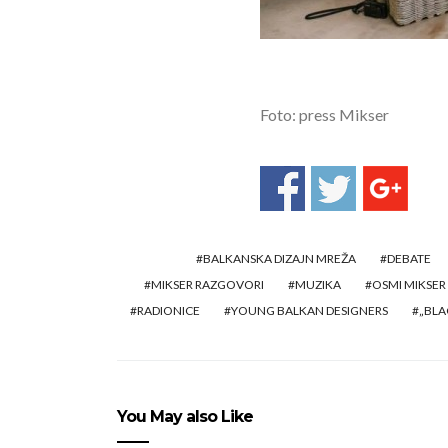
Foto: press Mikser
BALKANSKA DIZAJN MREŽA
DEBATE
MIKSER RAZGOVORI
MUZIKA
OSMI MIKSER
RADIONICE
YOUNG BALKAN DESIGNERS
„BLA
You May also Like