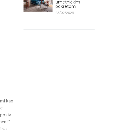
umetničkim
pokretom
23/02/2025
rmi kao
ve
 poziv
ent”,
i sa