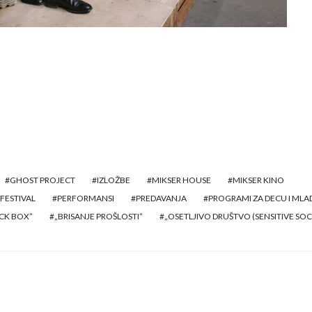
GHOST PROJECT
IZLOŽBE
MIKSER HOUSE
MIKSER KINO
 FESTIVAL
PERFORMANSI
PREDAVANJA
PROGRAMI ZA DECU I MLA
CK BOX”
„BRISANJE PROŠLOSTI”
„OSETLJIVO DRUŠTVO (SENSITIVE SOC