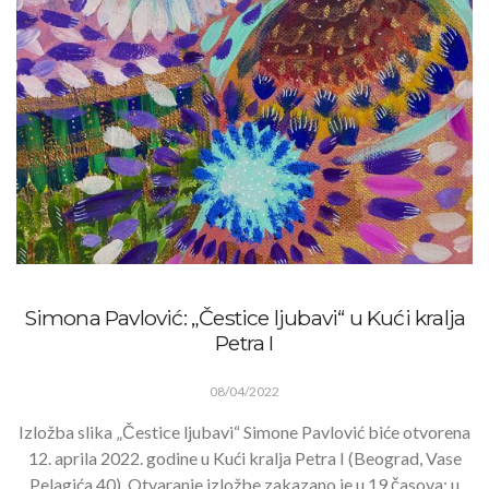
Simona Pavlović: „Čestice ljubavi“ u Kući kralja
Petra I
08/04/2022
Izložba slika „Čestice ljubavi“ Simone Pavlović biće otvorena
12. aprila 2022. godine u Kući kralja Petra I (Beograd, Vase
Pelagića 40). Otvaranje izložbe zakazano je u 19 časova: u