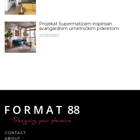
Projekat Supermatizam inspirisan
avangardnim umetničkim pokretom
23/02/2025
CONTACT
ABOUT