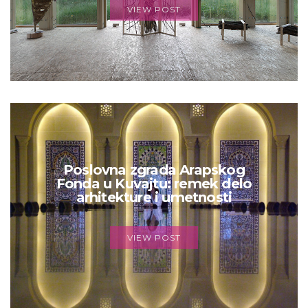
VIEW POST
Poslovna zgrada Arapskog
Fonda u Kuvajtu: remek delo
arhitekture i umetnosti
VIEW POST