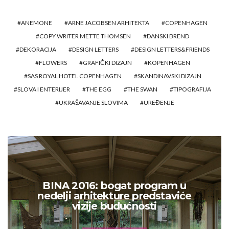
ANEMONE
ARNE JACOBSEN ARHITEKTA
COPENHAGEN
COPY WRITER METTE THOMSEN
DANSKI BREND
DEKORACIJA
DESIGN LETTERS
DESIGN LETTERS&FRIENDS
FLOWERS
GRAFIČKI DIZAJN
KOPENHAGEN
SAS ROYAL HOTEL COPENHAGEN
SKANDINAVSKI DIZAJN
SLOVA I ENTERIJER
THE EGG
THE SWAN
TIPOGRAFIJA
UKRAŠAVANJE SLOVIMA
UREĐENJE
BINA 2016: bogat program u
nedelji arhitekture predstaviće
vizije budućnosti