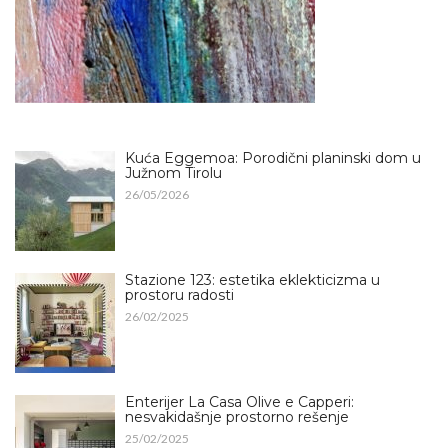
Kuća Eggemoa: Porodični planinski dom u
Južnom Tirolu
26/05/2026
Stazione 123: estetika eklekticizma u
prostoru radosti
26/02/2025
Enterijer La Casa Olive e Capperi:
nesvakidašnje prostorno rešenje
25/02/2025