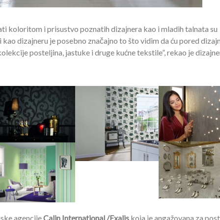
i koloritom i prisustvo poznatih dizajnera kao i mladih talnata su
i kao dizajneru je posebno značajno to što vidim da ću pored dizaj
kolekcije posteljina, jastuke i druge kućne tekstile”, rekao je dizajne
uske agencije
Calin International /Exalis
koja je angažovana za pos