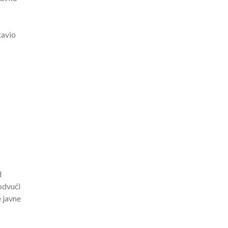
tavio
d
odvući
e javne