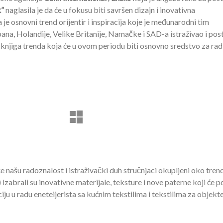
”
naglasila je da će u fokusu biti savršen dizajn i inovativna
 je osnovni trend orijentir i inspiracija koje je međunarodni tim
pana, Holandije, Velike Britanije, Namačke i SAD-a istraživao i pos
 knjiga trenda koja će u ovom periodu biti osnovno sredstvo za rad
 našu radoznalost i istraživački duh stručnjaci okupljeni oko tren
izabrali su inovativne materijale, teksture i nove paterne koji će p
aciju u radu eneteijerista sa kućnim tekstilima i tekstilima za objekt