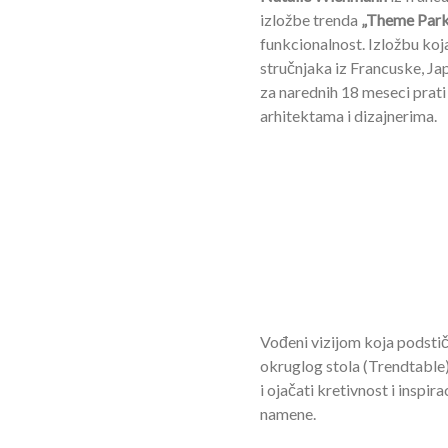
izložbe trenda
„Theme Park
funkcionalnost. Izložbu koja
stručnjaka iz Francuske, Ja
za narednih 18 meseci prati
arhitektama i dizajnerima.
Vođeni vizijom koja podstiče
okruglog stola (Trendtable) 
i ojačati kretivnost i inspir
namene.