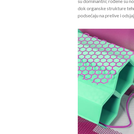
su dominantni; rođene su nov
dok organske strukture tehni
podsećaju na prelive i odsja