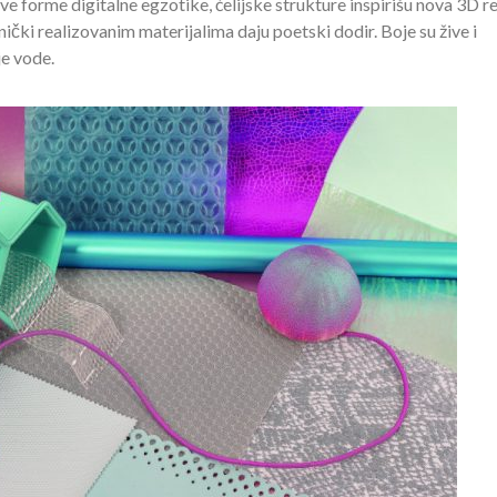
e forme digitalne egzotike, ćelijske strukture inspirišu nova 3D re
čki realizovanim materijalima daju poetski dodir. Boje su žive i
je vode.