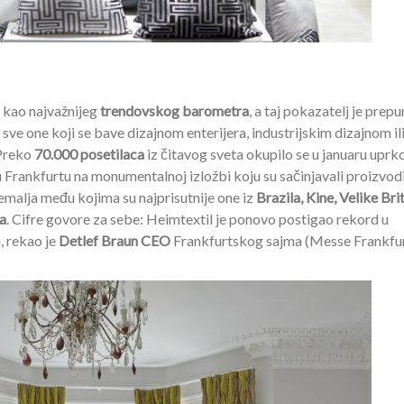
j kao najvažnijeg
trendovskog barometra
, a taj pokazatelj je prepu
 sve one koji se bave dizajnom enterijera, industrijskim dizajnom ili
 Preko
70.000 posetilaca
iz čitavog sveta okupilo se u januaru uprk
u Frankfurtu na monumentalnoj izložbi koju su sačinjavali proizvod
zemalja među kojima su najprisutnije one iz
Brazila, Kine, Velike Brit
-a
. Cifre govore za sebe: Heimtextil je ponovo postigao rekord u
, rekao je
Detlef Braun CEO
Frankfurtskog sajma (Messe Frankfur