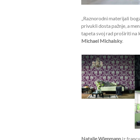
„Raznorodni materijali bogat
privukli dosta pažnje, a men
tapeta svoj rad proširiti na 
Michael Michalsky
.
Natalie Wienmann
iz franc