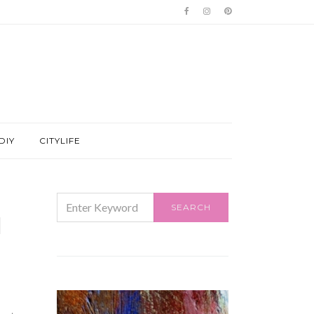
DIY
CITYLIFE
SEARCH
SEARCH
FOR:
l