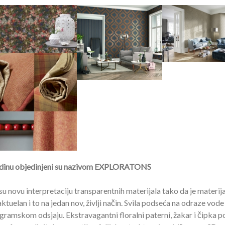
odinu objedinjeni su nazivom EXPLORATONS
su novu interpretaciju transparentnih materijala tako da je materija
uelan i to na jedan nov, življi način. Svila podseća na odraze vode
gramskom odsjaju. Ekstravagantni floralni paterni, žakar i čipka 