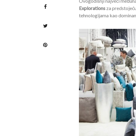
Ovogodišnji najveći međuna
Explorations
za predstojeću 
tehnologijama kao dominant