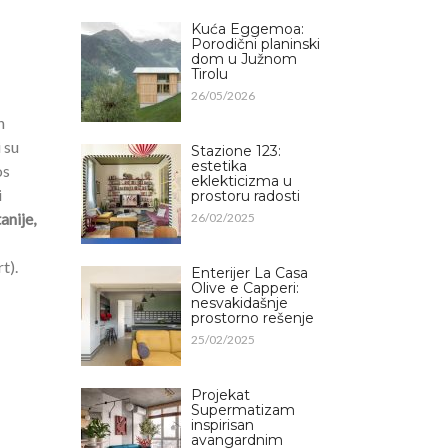
Kuća Eggemoa:
Porodični planinski
dom u Južnom
Tirolu
26/05/2026
n
 su
Stazione 123:
estetika
os
eklekticizma u
i
prostoru radosti
anije,
26/02/2025
t).
Enterijer La Casa
Olive e Capperi:
nesvakidašnje
prostorno rešenje
25/02/2025
Projekat
Supermatizam
inspirisan
avangardnim