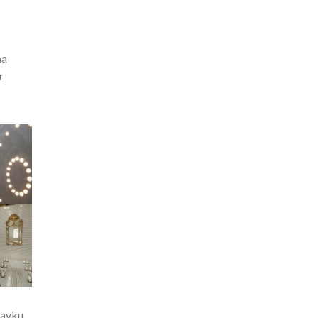
na
r
tavku