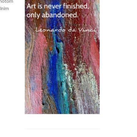
 motom
ilnim