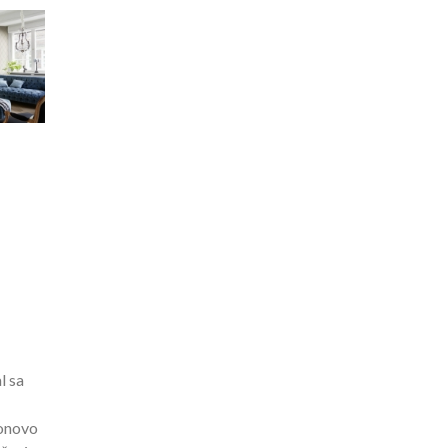
l sa
ponovo