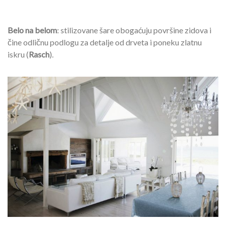
Belo na belom
: stilizovane šare obogaćuju površine zidova i
čine odličnu podlogu za detalje od drveta i poneku zlatnu
iskru (
Rasch
).