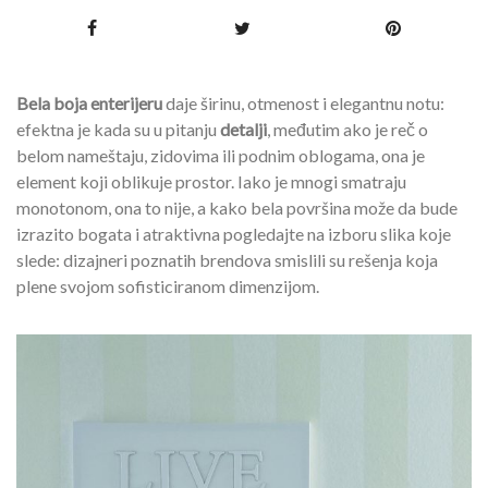
Bela boja
enterijeru
daje širinu, otmenost i elegantnu notu:
efektna je kada su u pitanju
detalji
, međutim ako je reč o
belom nameštaju, zidovima ili podnim oblogama, ona je
element koji oblikuje prostor. Iako je mnogi smatraju
monotonom, ona to nije, a kako bela površina može da bude
izrazito bogata i atraktivna pogledajte na izboru slika koje
slede: dizajneri poznatih brendova smislili su rešenja koja
plene svojom sofisticiranom dimenzijom.