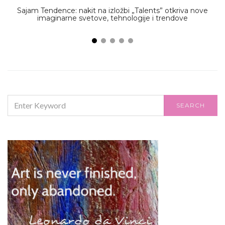
Sajam Tendence: nakit na izložbi „Talents” otkriva nove
M
imaginarne svetove, tehnologije i trendove
SEARCH
SEARCH
FOR: