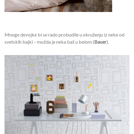
Mnoge devojke bi se rado probudile u okruženju iz neke od
svetskih bajki – možda je neka baš u belom (
Bauer
).