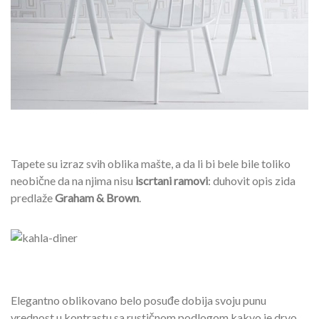
Tapete su izraz svih oblika mašte, a da li bi bele bile toliko
neobične da na njima nisu
iscrtani ramovi
: duhovit opis zida
predlaže
Graham & Brown
.
Elegantno oblikovano belo posuđe dobija svoju punu
vrednost u kontrastu sa rustičnom podlogom kakvo je drvo