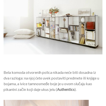
Bela komoda otvorenih polica nikada neće biti dosadna iz
dva razloga: na njoj ćete uvek postaviti predmete ili knjige u
bojama, a ivice tamnosmeđe boje je u ovom slučaju kao
pikantni začin koji daje ukus jelu (
Authentics
).