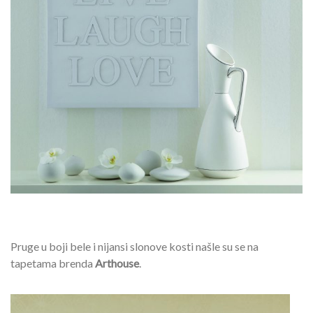
Pruge u boji bele i nijansi slonove kosti našle su se na
tapetama brenda
Arthouse
.