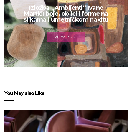
Izložba „Ambijenti“ Ivane
Martić: boje, oblici i forme na
slikama i umetničkom nakitu
VIEW POST
You May also Like