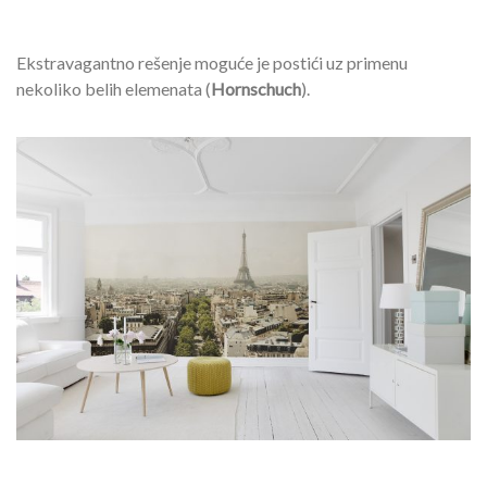
Ekstravagantno rešenje moguće je postići uz primenu
nekoliko belih elemenata (
Hornschuch
).