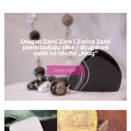
Dragan Zarić Zare i Zorica Zarić
predstavljaju slike i dizajnirani
nakit na izložbi „Krug”
VIEW POST