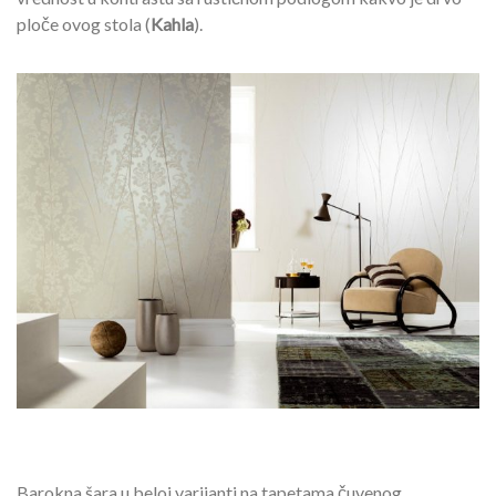
ploče ovog stola (
Kahla
).
Barokna šara u beloj varijanti na tapetama čuvenog