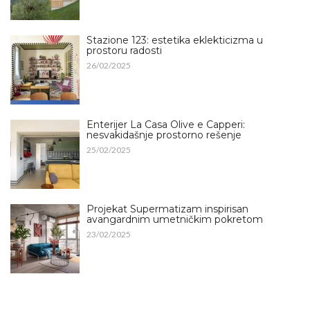
Stazione 123: estetika eklekticizma u
prostoru radosti
26/02/2025
Enterijer La Casa Olive e Capperi:
nesvakidašnje prostorno rešenje
25/02/2025
Projekat Supermatizam inspirisan
avangardnim umetničkim pokretom
23/02/2025