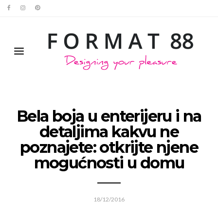
Bela boja u enterijeru i na
detaljima kakvu ne
poznajete: otkrijte njene
mogućnosti u domu
18/12/2016