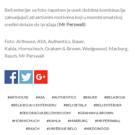
Beli enterijer sa foto-tapetom je uvek dobitna kombinacija
zahvaljujućí atraktivnim motivima koji u monohromatskoj
sredini dolaze do izražaja (
Mr Perswall
).
Foto: Arthouse, ASA, Authentics, Bauer,
Kahla, Hornschuch, Graham & Brown, Wedgwood, Marburg,
Rasch, Mr Perswall
ARTHOUSE
ASA
AUTHENTICS
BAUER
BELA BOJA
BELA BOJA U ENTERIJERU
BELI DETALJI
BELI ENTERIJER
DEKORACIJA BELOM BOJOM
GRAHAM & BROWN
HORNSCHUCH
KAHLA
MARBURG
MR PERSWALL
RASCH
UREĐENJE BELO
WEDGWOOD