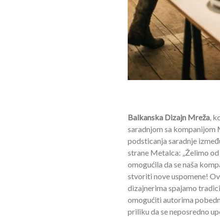
Balkanska Dizajn Mreža
, k
saradnjom sa kompanijom M
podsticanja saradnje između 
strane Metalca: „Želimo od 
omogućila da se naša kompa
stvoriti nove uspomene! Ov
dizajnerima spajamo tradicij
omogućiti autorima pobedni
priliku da se neposredno u