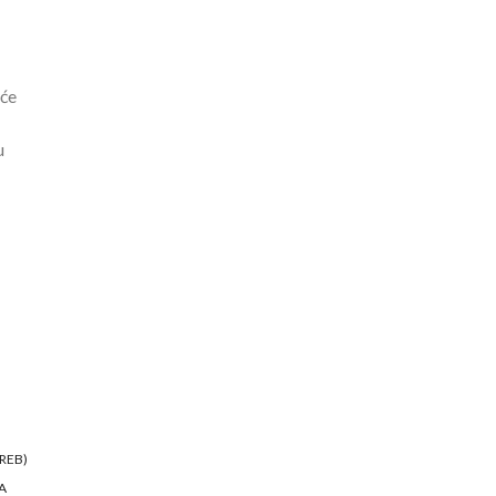
 će
u
REB)
A