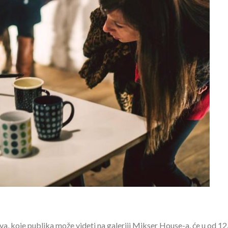
a, koje publika može videti na galeriji Mikser House-a, će u od 12.