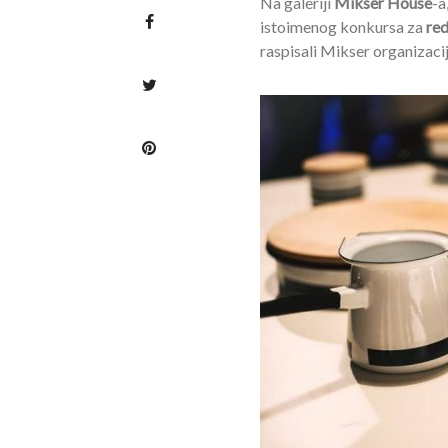
Na galeriji
Mikser House
-a
istoimenog konkursa za
re
raspisali Mikser organizaci