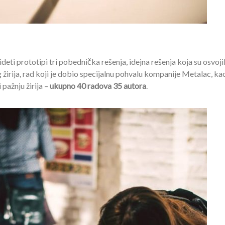
ti prototipi tri pobednička rešenja, idejna rešenja koja su osvoji
žirija, rad koji je dobio specijalnu pohvalu kompanije Metalac, kao 
 pažnju žirija –
ukupno 40 radova 35 autora
.