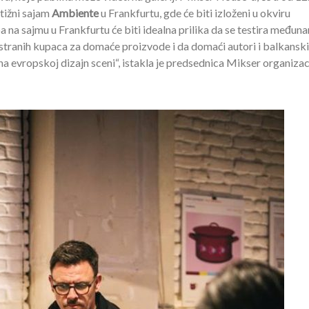
tižni sajam
Ambiente
u Frankfurtu, gde će biti izloženi u okviru
 na sajmu u Frankfurtu će biti idealna prilika da se testira međun
e stranih kupaca za domaće proizvode i da domaći autori i balkanski
a evropskoj dizajn sceni“, istakla je predsednica Mikser organizaci