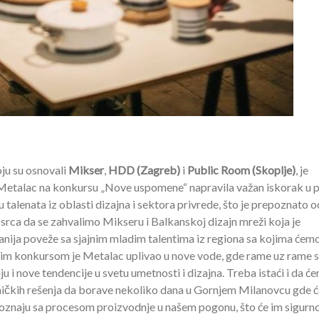
oju su osnovali
Mikser
,
HDD (Zagreb)
i
Public Room (Skoplje)
, je
etalac na konkursu „Nove uspomene“ napravila važan iskorak u 
talenata iz oblasti dizajna i sektora privrede, što je prepoznato o
srca da se zahvalimo Mikseru i Balkanskoj dizajn mreži koja je
nija poveže sa sjajnim mladim talentima iz regiona sa kojima ćem
im konkursom je Metalac uplivao u nove vode, gde rame uz rame 
u i nove tendencije u svetu umetnosti i dizajna. Treba istaći i da ć
čkih rešenja da borave nekoliko dana u Gornjem Milanovcu gde ć
poznaju sa procesom proizvodnje u našem pogonu, što će im sigurn