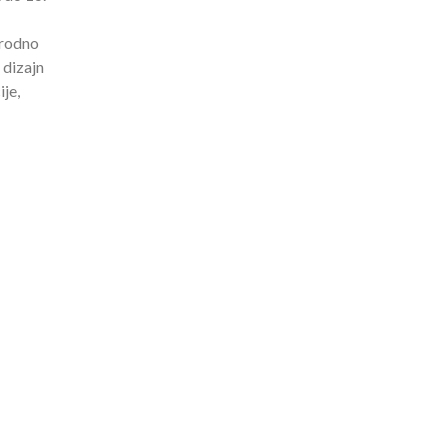
arodno
 dizajn
je,