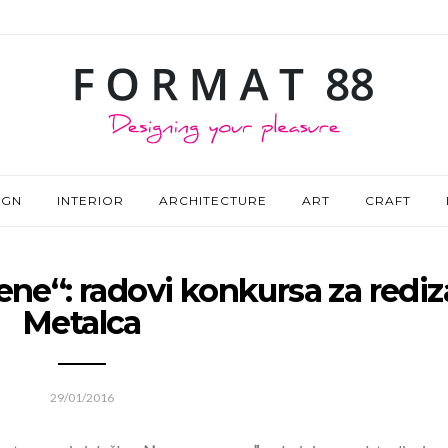
IGN
INTERIOR
ARCHITECTURE
ART
CRAFT
ne“: radovi konkursa za rediz
Metalca
29/01/2016