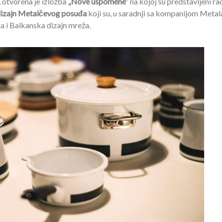
, otvorena je izložba
„Nove uspomene”
na kojoj su predstavljeni ra
dizajn Metalčevog posuđa
koji su, u saradnji sa kompanijom Metal
ja i Balkanska dizajn mreža.