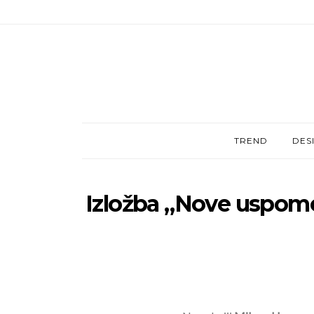
TREND
DES
Izložba „Nove uspome