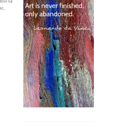
dovi sa
ac,