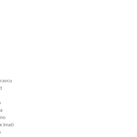
pravcu
d
o
sa
emo
e imati
o