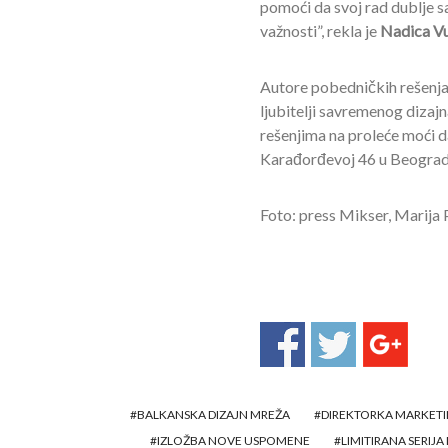
pomoći da svoj rad dublje s
važnosti”, rekla je
Nadica Vu
Autore pobedničkih rešenja
ljubitelji savremenog dizaj
rešenjima na proleće moći 
Karađorđevoj 46 u Beograd
Foto: press Mikser, Marija 
BALKANSKA DIZAJN MREŽA
DIREKTORKA MARKET
IZLOŽBA NOVE USPOMENE
LIMITIRANA SERIJ