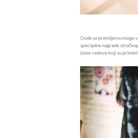
Ovde se premijerno mogu vide
specijalne nagrade stručnog 
izbor radova koji su privukli