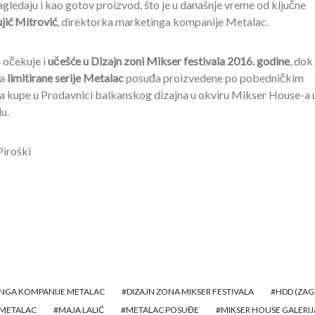
agledaju i kao gotov proizvod, što je u današnje vreme od ključne
jić Mitrović
, direktorka marketinga kompanije Metalac.
 očekuje i
učešće u Dizajn zoni Mikser festivala 2016. godine
, dok
na
limitirane serije Metalac
posuđa proizvedene po pobedničkim
da kupe u Prodavnici balkanskog dizajna u okviru Mikser House-a 
u.
Piroški
INGA KOMPANIJE METALAC
DIZAJN ZONA MIKSER FESTIVALA
HDD (ZAG
A METALAC
MAJA LALIĆ
METALAC POSUĐE
MIKSER HOUSE GALERIJ