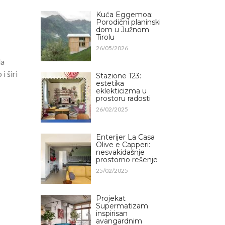
Kuća Eggemoa:
Porodični planinski
dom u Južnom
Tirolu
26/05/2026
la
i širi
Stazione 123:
estetika
eklekticizma u
prostoru radosti
26/02/2025
Enterijer La Casa
Olive e Capperi:
nesvakidašnje
prostorno rešenje
25/02/2025
Projekat
Supermatizam
inspirisan
avangardnim