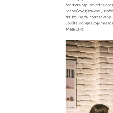
februara otputovati na pres
Metalčevog štanda: „Izložba
tržište, ispita interesovanj
uopšte, dobiju svoje mesto n
Maja Lalić
.