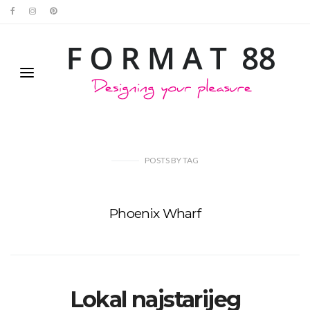
POSTS
BY
TAG
Phoenix Wharf
Lokal najstarijeg