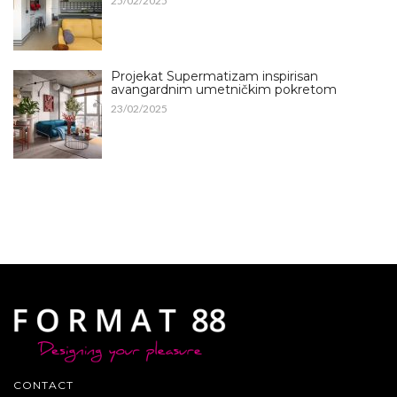
25/02/2025
Projekat Supermatizam inspirisan
avangardnim umetničkim pokretom
23/02/2025
CONTACT